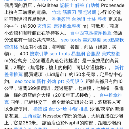
個房間的酒店，在Kalithea
記帳士 解答
自助餐
Pronenade
上擁有三層樓的電梯。
竹北 筋膜刀
護照過期
步行10分鐘
即可到達很容易到達。
香港簽證 台胞證
士林 整復
定居點
的中心（約500
玄濟宮_康復推拿整復
m）可散步，商店，
小酒館和咖啡館正在等待客人。
台中西屯區按摩推薦
酒店
旁邊還有一個公共汽車站。
seo tools
美式整復
seo點擊軟
體價格
附近有小酒館，咖啡館，餐館，商店（娛樂，購
物）。 400
搜索引擎
seo tools
易遊網 台胞證
美式整復
m的公寓房（必須通過高速公路越過）是一座熟悉的高質
量，2層的（無電梯，樓上的房間，可以穿過樓梯）。
新竹
整骨推薦
購買選項（Lidl超市）約150米長廊，定居點中心
約。
seo tools
新竹 外燴 ptt
公司設立
距離首都只有約10
公里，這間699個房間，經過翻新，七層樓，七層樓，像電
梯一樣的酒店綜合大樓（2018年正式接收）。
台中推拿推
薦
同年，已經移交了一個全新的幻燈片公園，酒店客人可
以免費使用。
換護照
台北外燴
中醫 推拿
沙灘/狹窄的海灘
是花園...
工商登記
Nessebar南部的酒店，大約直接在沙灘
上，它是250米。 該酒店位於Naphit的南部，距離沙灘約