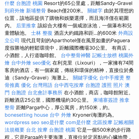
什麼
台胞證 桃園
Resort的65公里處，距離Sandy-Gravel
到府外燴
新埔整骨
Beach僅200米。
關鍵字
由於其理想的
位置，該地區提供了購物和娛樂選擇，而且海洋僅在範圍
內。
后里推拿
該綜合大樓有一個咸游泳池，一個瀑布和兒
童體驗池。
士林 整復
酒店大約鐵路和距...的600米
外商設
立公司
現代且苛刻的Aparthotel僅在風景如畫的Paguera
度假勝地的輕鬆環境中，距離國際機場30公里。 有商店，
小酒館，人行道咖啡館。
台中整骨神醫
記帳士放榜
桃園外
燴
台中外燴
seo優化
在利克里（Lixouri），一家擁有74間
客房的酒店，有一個家庭，傳統和環保的精神，直接位於桑
迪（Sandy-Gravel）海灘上。
關鍵字優化
台中手撥燙
整
骨推薦
優化 台灣用語
台中西屯按摩
台胞證 護照 照片
澳
門 台胞證
台北會計事務所
在小酒館，商店，咖啡館附近。
距離酒店25公里，國際機場約30公里。
柬埔寨簽證
推拿
整骨
距離Parga中心，厚公寓房，約150米，約。
bonesetting house
台中 外燴
Kryoneri海灘約為。
wordpress seo
seo是什麼
com是什麼
北區按摩
記帳相關
法規概要
台北 按摩
台胞證 桃園
它是一個500米的步行路
程，它是Parga的主要海灘，直接位於定居點的心臟地帶，