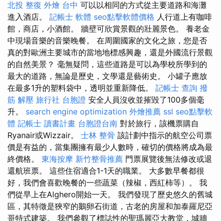
北投 整復
外燴 台中
可以以相同的方式從主要道路和海灘
進入酒店。
記帳士 軟體
seo點擊軟體價格
人行道上有咖啡
館，商店，小酒館。 牆壁可欣賞景觀的壯麗景色。 養老金
中現場音樂的音樂晚餐。 在周圍國家的文化之旅，您是否
真的對歐洲主要城市的當地地標感興趣，還是外國流行景觀
的自然美景？ 毫無疑問，這些道路是可以為學校所學到的
最大的道路，無論是歷史，文學還是藝術史。 小罐子應放
在最多1升的塑料袋中，透明並重新降低。
記帳士 查詢
撥
筋 解壓
旅行社 台胞證
安全人員沒收並摧毀了100多個毫
升。
search engine optimization
外燴推薦
ssl
seo點擊軟
體
記帳士 讀書計畫
台胞證台南
對於旅行，該機票購自
Ryanair或Wizzair。
士林 整骨
該計劃中指示的航空公司票
價是有益的，當集團擁有最少人數時，確切的價格將成為最
終價格。
東海按摩
新竹整骨推薦
門票展覽後無法修改或退
還航班票。 這些住宿適合1-1天的職業。 大多數早餐都很
好，我們會喜歡晚餐的一些蔬菜（辣椒，西紅柿等）。 我
們從早上在Alghero開始一天。 我們發現了歷史悠久的舊城
區，其特徵是狹窄的鵝卵石街道，古老的房屋和加泰羅尼亞
哥特式建築。 我們參觀了標誌性的聖瑪麗亞大教堂，城牆