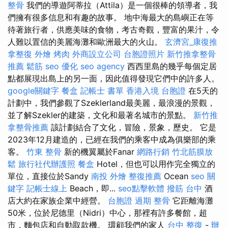
整骨
我們的導遊阿蒂拉（Attila）是一個很棒的領導者，我
們擁有很多信息和有趣的故事。 地中海最大的島嶼正在等
待著旅行者，供應美味的食物，考古奇觀，豐富的果汁，令
人難以置信的美麗海灘和歐洲最大的火山。
玄濟宮_康復推
拿整復
外燴 烤肉
外商設立公司
台胞證照片
新竹推拿整骨
推薦
鬆筋
seo 優化
seo agency
西西里島的幾乎每個定居
點都展現出島上的另一面，因此值得發現它們中的許多人。
google關鍵字
餐盒
記帳士 書單
香港入境 台胞證
在5天的
計劃中，我們參觀了Szeklerland最美麗，最浪漫的景觀，
並了解Szekler的建築，文化和最著名城市的景點。
新竹推
拿整骨推薦
該計劃結合了文化，冒險，景象，歷史。 它是
2023年12月建造的，已經在我們的乘客中成為俱樂部的乘
客。
竹東 整骨
新的機翼屬於Fanar
網路行銷
竹北筋膜放
鬆
旅行社代辦護照
餐盒
Hotel，但也可以用作完全獨立的
單位，直接位於Sandy
南投 外燴
整復推薦
Ocean
seo 關
鍵字
記帳士線上
Beach，即...
seo點擊軟體
撥筋 台中
酒
店大約在家族企業中經營。
台胞證 過期
整骨
它距離海灘
50米，位於尼德里（Nidri）中心，那裡有許多餐館，超
市，麵包店和自動取款機。 環顧我們的家人
台中 整復
-
辦