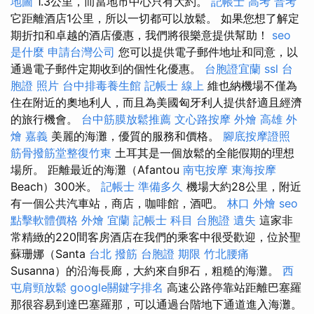
地圖
1.3公里，而當地市中心只有大約。
記帳士 高考 普考
它距離酒店1公里，所以一切都可以放鬆。 如果您想了解定
期折扣和卓越的酒店優惠，我們將很樂意提供幫助！
seo
是什麼
申請台灣公司
您可以提供電子郵件地址和同意，以
通過電子郵件定期收到的個性化優惠。
台胞證宜蘭
ssl
台
胞證 照片
台中排毒養生館
記帳士 線上
維也納機場不僅為
住在附近的奧地利人，而且為美國匈牙利人提供舒適且經濟
的旅行機會。
台中筋膜放鬆推薦
文心路按摩
外燴 高雄
外
燴 嘉義
美麗的海灘，優質的服務和價格。
腳底按摩證照
筋骨撥筋堂整復竹東
土耳其是一個放鬆的全能假期的理想
場所。 距離最近的海灘（Afantou
南屯按摩
東海按摩
Beach）300米。
記帳士 準備多久
機場大約28公里，附近
有一個公共汽車站，商店，咖啡館，酒吧。
林口 外燴
seo
點擊軟體價格
外燴 宜蘭
記帳士 科目
台胞證 遺失
這家非
常精緻的220間客房酒店在我們的乘客中很受歡迎，位於聖
蘇珊娜（Santa
台北 撥筋
台胞證 期限
竹北腰痛
Susanna）的沿海長廊，大約來自卵石，粗糙的海灘。
西
屯肩頸放鬆
google關鍵字排名
高速公路停靠站距離巴塞羅
那很容易到達巴塞羅那，可以通過台階地下通道進入海灘。