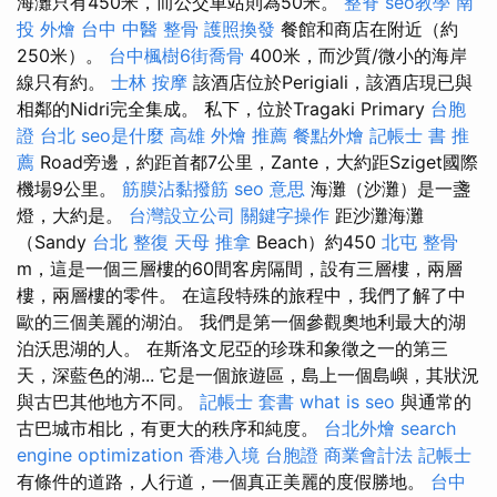
海灘只有450米，而公交車站則為50米。
整脊
seo教學
南
投 外燴
台中 中醫 整骨
護照換發
餐館和商店在附近（約
250米）。
台中楓樹6街喬骨
400米，而沙質/微小的海岸
線只有約。
士林 按摩
該酒店位於Perigiali，該酒店現已與
相鄰的Nidri完全集成。 私下，位於Tragaki Primary
台胞
證 台北
seo是什麼
高雄 外燴 推薦
餐點外燴
記帳士 書 推
薦
Road旁邊，約距首都7公里，Zante，大約距Sziget國際
機場9公里。
筋膜沾黏撥筋
seo 意思
海灘（沙灘）是一盞
燈，大約是。
台灣設立公司
關鍵字操作
距沙灘海灘
（Sandy
台北 整復
天母 推拿
Beach）約450
北屯 整骨
m，這是一個三層樓的60間客房隔間，設有三層樓，兩層
樓，兩層樓的零件。 在這段特殊的旅程中，我們了解了中
歐的三個美麗的湖泊。 我們是第一個參觀奧地利最大的湖
泊沃思湖的人。 在斯洛文尼亞的珍珠和象徵之一的第三
天，深藍色的湖... 它是一個旅遊區，島上一個島嶼，其狀況
與古巴其他地方不同。
記帳士 套書
what is seo
與通常的
古巴城市相比，有更大的秩序和純度。
台北外燴
search
engine optimization
香港入境 台胞證
商業會計法 記帳士
有條件的道路，人行道，一個真正美麗的度假勝地。
台中