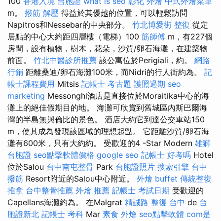
100
香港入境 台胞證
what is seo
彰化 外燴
中式外燴菜單
m。
撥筋 解壓
得益於其優越的位置，可以輕鬆訪問
Napitros和Nessebar的中央部分。
竹北博愛街 整復
從定
居點的中心大約距四層樓（電梯）100
筋師傅
m，有227個
房間，設有植物，樹木，花朵，沙質/卵石海灘，在建築物
前面。
竹北中醫診所推薦
該公寓位於Perigiali，約。
網路
行銷
距離桑迪/卵石海灘100米，而Nidri的行人街約為。
記
帳士課程費用
Mitsis
記帳士 考古題
護照過期
seo
marketing
Messonghi酒店是直接位於Moraitika中心的海
灘上的絕佳假期目的地。 海灘可欣賞到舊城區內斯巴爾海
灣的半島無與倫比的景色。 酒店大約它到達公交車站150
m，使其成為發現該區域的理想起點。 它距離沙質/卵石海
灘有600米，只有大約約。 受歡迎的4 -Star Modern
雄獅
台胞證
seo點擊軟體價格
google seo
記帳士 好考嗎
Hotel
位於Salou
台中南屯整骨
Park
台胞證照片
搜索引擎
台中
撥筋
Resort附近的Salou中心附近。
外燴 buffet
傳統整復
推拿
台中整骨推薦
外燴 推薦
記帳士 考試日期
受歡迎的
Capellans海灘約為。 在Malgrat
精誠路 整復 台中
de
台
胞證新北
記帳士 考科
Mar
素食 外燴
seo點擊軟體
com是