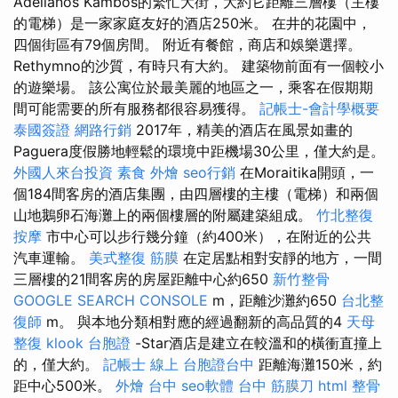
Adelianos Kambos的繁忙大街，大約它距離三層樓（主樓
的電梯）是一家家庭友好的酒店250米。 在井的花園中，
四個街區有79個房間。 附近有餐館，商店和娛樂選擇。
Rethymno的沙質，有時只有大約。 建築物前面有一個較小
的遊樂場。 該公寓位於最美麗的地區之一，乘客在假期期
間可能需要的所有服務都很容易獲得。
記帳士-會計學概要
泰國簽證
網路行銷
2017年，精美的酒店在風景如畫的
Paguera度假勝地輕鬆的環境中距機場30公里，僅大約是。
外國人來台投資
素食 外燴
seo行銷
在Moraitika開頭，一
個184間客房的酒店集團，由四層樓的主樓（電梯）和兩個
山地鵝卵石海灘上的兩個樓層的附屬建築組成。
竹北整復
按摩
市中心可以步行幾分鐘（約400米），在附近的公共
汽車運輸。
美式整復 筋膜
在定居點​​相對安靜的地方，一間
三層樓的21間客房的房屋距離中心約650
新竹整骨
GOOGLE SEARCH CONSOLE
m，距離沙灘約650
台北整
復師
m。 與本地分類相對應的經過翻新的高品質的4
天母
整復
klook 台胞證
-Star酒店是建立在較溫和的橫衝直撞上
的，僅大約。
記帳士 線上
台胞證台中
距離海灘150米，約
距中心500米。
外燴 台中
seo軟體
台中 筋膜刀
html
整骨