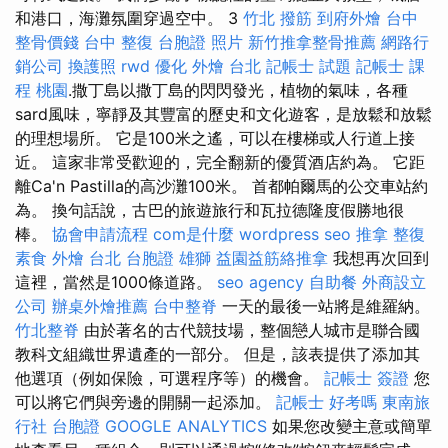
和港口，海灘氛圍穿過空中。 3
竹北 撥筋
到府外燴
台中
整骨價錢
台中 整復
台胞證 照片
新竹推拿整骨推薦
網路行
銷公司
換護照
rwd
優化
外燴 台北
記帳士 試題
記帳士 課
程 桃園
.撒丁島以撒丁島的閃閃發光，植物的氣味，各種
sard風味，寧靜及其豐富的歷史和文化遊客，是放鬆和放鬆
的理想場所。 它是100米之遙，可以在樓梯或人行道上接
近。 這家非常受歡迎的，完全翻新的優質酒店約為。 它距
離Ca'n Pastilla的高沙灘100米。 首都帕爾馬的公交車站約
為。 換句話說，古巴的旅遊旅行和瓦拉德隆度假勝地很
棒。
協會申請流程
com是什麼
wordpress seo
推拿 整復
素食 外燴 台北
台胞證 雄獅
益園益筋絡推拿
我想再次回到
這裡，當然是1000條道路。
seo agency
自助餐
外商設立
公司
辦桌外燴推薦
台中整脊
一天的最後一站將是維羅納。
竹北整脊
由於著名的古代競技場，整個戀人城市是聯合國
教科文組織世界遺產的一部分。 但是，該表提供了添加其
他選項（例如保險，可選程序等）的機會。
記帳士 簽證
您
可以將它們與旁邊的開關一起添加。
記帳士 好考嗎
東南旅
行社 台胞證
GOOGLE ANALYTICS
如果您改變主意或簡單