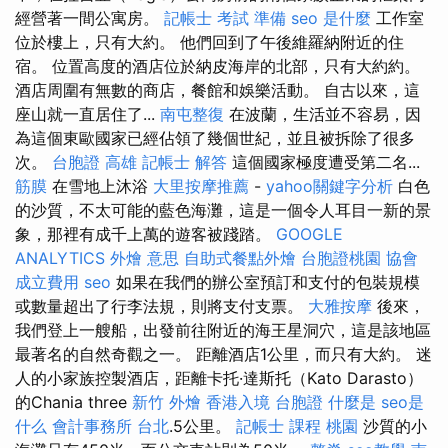
經營著一間公寓房。
記帳士 考試 準備
seo 是什麼
工作室
位於樓上，只有大約。 他們回到了午後維羅納附近的住
宿。 位置高度的酒店位於納皮海岸的北部，只有大約約。
酒店周圍有無數的商店，餐館和娛樂活動。 自古以來，這
座山就一直居住了...
南屯整復
在波蘭，生活並不容易，因
為這個東歐國家已經佔領了幾個世紀，並且被拆除了很多
次。
台胞證 高雄
記帳士 解答
這個國家極度遭受第二名...
筋膜
在雪地上沐浴
大里按摩推薦
-
yahoo關鍵字分析
白色
的沙質，不太可能的藍色海灘，這是一個令人耳目一新的景
象，那裡有成千上萬的遊客被踐踏。
GOOGLE
ANALYTICS
外燴 意思
自助式餐點外燴
台胞證桃園
協會
成立費用
seo
如果在我們的辦公室預訂和支付的包裝規模
或數量超出了行李法規，則將支付支票。
大雅按摩
後來，
我們登上一艘船，出發前往附近的海王星洞穴，這是該地區
最著名的自然奇觀之一。 距離酒店1公里，而只有大約。 迷
人的小家族控製酒店，距離卡托·達斯托（Kato Darasto）
的Chania three
新竹 外燴
香港入境 台胞證
什麼是
seo是
什么
會計事務所 台北
.5公里。
記帳士 課程 桃園
沙質的小