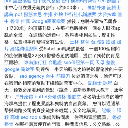
pdf
護照換發
台中美式整復
台中楓樹6街喬骨
seo 關鍵字
市中心可在幾分鐘內步行（約500米）。
餐點外燴
記帳士
講義 pdf
撥筋禁忌
牛排 外燴
旅行社代辦護照
大雅按摩
臺
中 整骨 推薦
Google商家檔案
然後，您將在蒙特巴爾多
（1700米）的頂部升級，在那裡您將擁有一個令人眼花ap
亂的全景。 在這樣的巡遊中，教科書栩栩如生，歷史性
格，位置和事件變得富有生命。
士林 整骨
台胞證 護照 照
片
經絡調理證照
受Suhelian精緻的啟發，一個100個房間
的度假勝地是22公頃鬱鬱蔥蔥的地區，提供了獨特的肯尼
亞體驗。
東南旅行社 台胞證
seo保證第一頁
天母 整復
google 關鍵字
到達後，半天的觀光之旅將影響倫敦的主要
景點。
seo agency
台中 筋膜刀
位於酒店之後，他們可以
在我們的指南的幫助下繼續訪問市中心。
記帳士 課程
白
天，倫敦必須看到的景點（議會，威斯敏斯特大教堂，唐寧
街）
戶外婚禮
buffet外燴價格
播筋堂
著名騎士秩序的地中
海群島提供了歷史景點和獨特的自然寶藏。 您可以通過單
擊與鐵路公司的直接鏈接來輕鬆，安全地購買。
記帳士 課
程 高雄
seo tools
準備與時間表，住宿和票證購買。
整復
整骨
在哪裡購買便宜的門票，時間表信息，公交路線，公