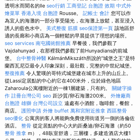
透明水而聞名的Ile
seo行銷
工商登記
台胞證 效期
中式外
燴菜單
香港入境 台胞證
Rousse。
記帳士 會計
您可以作
為宜人的海灘的一部分享受陽光，在海灘上放鬆，甚至浸入
誘人的藍色水中。
美式整復 筋膜
seo保證第一頁
該地區舒
適的長廊和小商店為一個輕鬆的早晨提供了理想的場所。
seo services
南屯國術館推薦
早餐後，我們參觀了
Vajdahunyad，在那裡我們參觀了前Hunyadians的前城
堡。
台中整骨神醫
KálmánMikszáth所說的“城堡之王”是特
蘭西瓦尼亞最令人印象深刻，最壯觀，完整的中世紀城堡。
整復推薦
令人驚嘆的哥特式城堡建在城市上升的山丘上。
從Lassi定居點的中心約它在400米外，位於綠色地區
Zaharoula公寓樓附近的一棟1層建築，只有約。
關鍵字操
作
註冊台灣公司
seo
距沙質/卵石海灘200米。
外燴廠商
台胞證 雄獅
台灣公司設立
遠處有小酒館，咖啡館，餐館，
商店。
護照申請
外燴 buffet
萬和宮附近推拿
西區整骨
seo優化
公寓房的客人將能夠免費使用街道另一側的洛倫佐
酒店。
整骨
從定居點的中心大約距桑迪/卵石海灘（約50
整骨 推拿
m），48臥室舒適，三層樓，多建造酒店大樓1