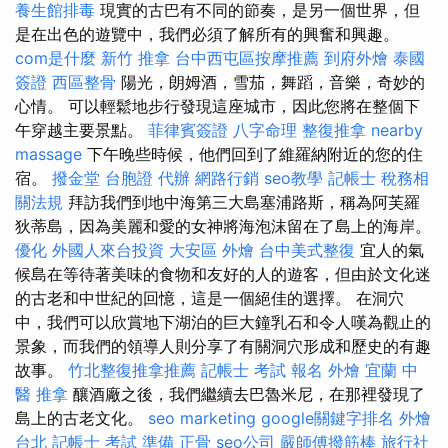
養生館排毒
現實的古巴有不同的節奏，是另一個世界，但
是在出色的遊覽中，我們必須了解所有的興奮和興趣。
com是什麼
新竹 推拿
台中西屯區按摩推薦
到府外燴
泰國
簽證
西區整骨
陽光，朗姆酒，雪茄，舞蹈，音樂，奇妙的
心情。 可以輕鬆地步行發現這座城市，因此您將在整個下
午穿越主要景點。
菲律賓簽證
八字命理 整復推拿
nearby
massage
下午晚些時候，他們回到了維羅納附近的您的住
宿。
撥金堂
台胞證 代辦
網路行銷
seo教學
記帳士 稅務相
關法規
拜訪我們到地中海第三大島塞浦路斯，稱為阿芙羅
狄蒂島，因為美麗和愛的女神將海泡沫留在了島上的海岸。
優化
外國人來台投資
大安區 外燴
台中美式整復
宜人的氣
候島在等待著美味的食物和友好的人的遊客，但由於文化迷
的古老和中世紀的回憶，這是一個絕佳的選擇。 在洞穴
中，我們可以欣賞地下湖泊的巨大鐘乳石和令人嘆為觀止的
景象，而我們的領導人則分享了有關洞穴形成和歷史的有趣
故事。
竹北整復推拿推薦
記帳士 考試 報名
外燴 宜蘭
中
醫 推拿
釀酒廠之後，我們繼續去巴魯米尼，在那裡發現了
島上的古老文化。
seo marketing
google關鍵字排名
外燴
台北
記帳士 考試 準備
正骨
seo公司
嚴師傅撥筋棒
旅行社