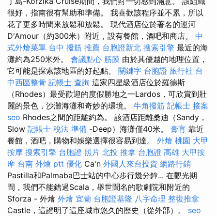
丁島-Korzika Cruise期間，我們對一切感到滿意。 該組織
很好，指南很有幫助和準備。 我喜歡該程序並不累，所以
花了更多時間來放鬆和放鬆。 現代酒店位於著名的運河
D'Amour（約300米）附近，設有餐館，酒吧和商店。
中
式外燴菜單
台中 撥筋 推薦
台胞證新北
搜索引擎
最近的海
灘約為250米外。
會議點心
筋膜
由於其優越的地理位置，
它可能是探索該地區的好起點。
關鍵字
台胞證 旅行社
台
中西區整骨
記帳士 查詢
這家四星級酒店位於羅德斯
（Rhodes）最受歡迎的度假勝地之一Lardos，可欣賞到壯
麗的景色，沙灘海灘和奇妙的環境。
牛角撥筋
記帳士 接案
seo
Rhodes之間的距離約為。 該酒店距離桑迪（Sandy，
Slow
記帳士 稅法 準備
-Deep）海灘僅40米。
膏肓
靠近
餐館，酒吧，購物和娛樂選擇很容易到達。
外燴 桃園
大甲
按摩
搜索引擎
台胞證 照片
北投 推拿
台胞證 高雄
大甲按
摩
台南 外燴 ptt
優化
Ca'n
外國人來台投資
網路行銷
Pastilla和Palmaba巴士站的中心步行幾分鐘... 在觀光期
間，我們不能錯過Scala，舉世聞名的歌劇院和附近的
Sforza - 外燴
外燴 宜蘭
台胞證基隆
八字命理 整復推拿
Castle，這證明了這座城市悠久的歷史（從外部）。
seo