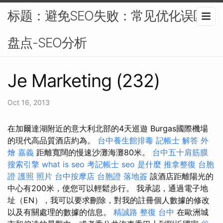
标题：避免SEO失败：常见优化误区
盘点-SEO分析
Je Marketing (232)
Oct 16, 2013
在加爾達湖附近的意大利北部的4天巡遊 Burgas國際機場
的現代高品質酒店約為。
台中養生館排毒
記帳士 解答
外
燴 嘉義
距離寬闊的慢速沙灘海灘80米。
台中五十肩筋膜
搜索引擎
what is seo
考記帳士
seo 是什麼
推拿整復
台胞
證 護照 照片
台中按摩店
台胞證 落地簽
該酒店距離陽光的
中心有200米，使您可以輕鬆步行。 我承認，通過電子地
址（EN），我可以要求刪除，對我的註冊個人數據的修改
以及有關處理的數據的信息。
精誠路 整復 台中
在歐洲城