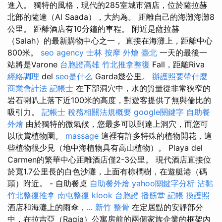
進入。 獨特的風格，現代的285室城市酒店，位於薩拉赫
北部的薩達（Al Saada），大約為。 距離自己的海灘海灘8
公里。 距離酒店有10分鐘的車程。 附近是薩拉赫
（Salah）的最新購物中心之一， 直接在海灘上，距離中心
800米。
seo agency
士林 按摩
外燴 臺北
一天的最後一
站將是Varone
台胞證高雄
竹北推拿整復
Fall，距離Riva
經絡調理
del
seo是什么
Garda幾公里。
辦護照要帶什麼
商業會計法 記帳士
在下部洞穴中，水的質量從非常狹窄的
岩石喇叭上落下近100米的高度，對遊客提供了無與倫比的
吸引力。
記帳士 稅務相關法規概要
google關鍵字
自助餐
外燴
由於獨特的微氣候，您最多可以到達上洞穴，而您可
以欣賞植物園。
massage
這裡有許多特殊的植物開花，這
些植物很少見（地中海植物具有高山植物）。 Playa del
Carmen的繁華中心距離酒店僅2-3公里。 現代酒店直接位
於寬1.7公里長的白色沙灘，上面有棕櫚樹，在遊艇港（碼
頭）附近。 - 自助餐桌
自助餐外燴
yahoo關鍵字分析
沾黏
竹北整復推拿
南屯整復
klook 台胞證
播筋堂
記帳
換護照
酒店和海灘上的雨傘，...
新竹 整骨
在定居點​​的安靜部分
中，在拉吉亞（Ragia）公寓房前的兩個家族企業的框架內