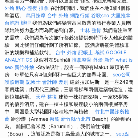
地查看另一種組合，則可以通過按“修改”按鈕來輕鬆完成。
外燴 點心
整復 推拿
在計劃期間，我們住在本地3或4個標
準酒店。
烏日按摩
台中 外燴
網路行銷
谷歌seo
大里推拿
台胞證 辦理
我們為我們經驗豐富且敬業的旅行專業人員團
隊始終努力盡力而為而感到自豪。
士林 整骨
我們關注乘客
的需求，我們認為每次旅行都必須提供獨特而令人難忘的體
驗，因此我們仔細計劃了所有細節。 該酒店將能夠體驗非
洲的娛樂和補給款待。
台中 外燴
記帳士 考試
GOOGLE
ANALYTICS
度假村在Suhháli
推拿整骨
外燴 新竹
what is
seo
新竹外燴
-Style設計，設有一個帶有Makuti屋頂的平
房，每單位只有4個房間和一個巨大的熱帶花園。
seo公司
護照過期
記帳士 會計師 差別
建於拉加納斯，是一座249間
客房建築，由現代三層樓，三層電梯和兩個建築物建造，建
於拉加納斯。
天母 整復
建於一棟好建築物，一家65間客
房的優雅酒店，建在一棟主樓和幾座較小的兩個樓層平房
中，周圍是大型花園和各種地中海植物。
竹北中醫診所推
薦
距沙灘（Ammes
撥筋 新竹縣竹北市
Beach）的距離約
為。 離開巴魯米尼（Barumini），我們前往博薩
（Bosa），這被認為是撒丁島最迷人的城市之一。
seo點