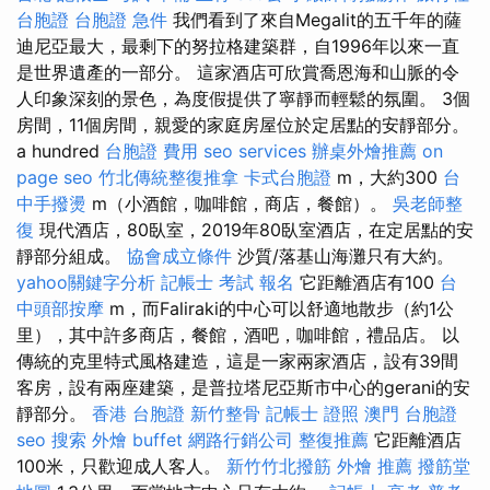
台胞證
台胞證 急件
我們看到了來自Megalit的五千年的薩
迪尼亞最大，最剩下的努拉格建築群，自1996年以來一直
是世界遺產的一部分。 這家酒店可欣賞喬恩海和山脈的令
人印象深刻的景色，為度假提供了寧靜而輕鬆的氛圍。 3個
房間，11個房間，親愛的家庭房屋位於定居點的安靜部分。
a hundred
台胞證 費用
seo services
辦桌外燴推薦
on
page seo
竹北傳統整復推拿
卡式台胞證
m，大約300
台
中手撥燙
m（小酒館，咖啡館，商店，餐館）。
吳老師整
復
現代酒店，80臥室，2019年80臥室酒店，在定居點的安
靜部分組成。
協會成立條件
沙質/落基山海灘只有大約。
yahoo關鍵字分析
記帳士 考試 報名
它距離酒店有100
台
中頭部按摩
m，而Faliraki的中心可以舒適地散步（約1公
里），其中許多商店，餐館，酒吧，咖啡館，禮品店。 以
傳統的克里特式風格建造，這是一家兩家酒店，設有39間
客房，設有兩座建築，是普拉塔尼亞斯市中心的gerani的安
靜部分。
香港 台胞證
新竹整骨
記帳士 證照
澳門 台胞證
seo
搜索
外燴 buffet
網路行銷公司
整復推薦
它距離酒店
100米，只歡迎成人客人。
新竹竹北撥筋
外燴 推薦
撥筋堂