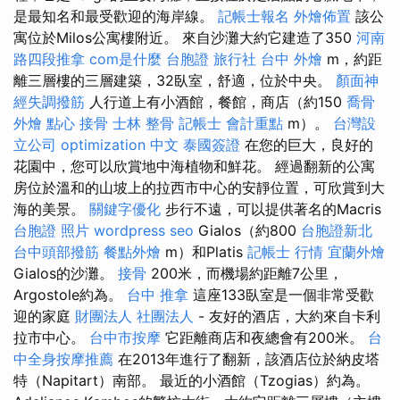
是最知名和最受歡迎的海岸線。
記帳士報名
外燴佈置
該公
寓位於Milos公寓樓附近。 來自沙灘大約它建造了350
河南
路四段推拿
com是什麼
台胞證 旅行社
台中 外燴
m，約距
離三層樓的三層建築，32臥室，舒適，位於中央。
顏面神
經失調撥筋
人行道上有小酒館，餐館，商店（約150
喬骨
外燴 點心
接骨
士林 整骨
記帳士 會計重點
m）。
台灣設
立公司
optimization 中文
泰國簽證
在您的巨大，良好的
花園中，您可以欣賞地中海植物和鮮花。 經過翻新的公寓
房位於溫和的山坡上的拉西市中心的安靜位置，可欣賞到大
海的美景。
關鍵字優化
步行不遠，可以提供著名的Macris
台胞證 照片
wordpress seo
Gialos（約800
台胞證新北
台中頭部撥筋
餐點外燴
m）和Platis
記帳士 行情
宜蘭外燴
Gialos的沙灘。
接骨
200米，而機場約距離7公里，
Argostole約為。
台中 推拿
這座133臥室是一個非常受歡
迎的家庭
財團法人 社團法人
- 友好的酒店，大約來自卡利
拉市中心。
台中市按摩
它距離商店和夜總會有200米。
台
中全身按摩推薦
在2013年進行了翻新，該酒店位於納皮塔
特（Napitart）南部。 最近的小酒館（Tzogias）約為。