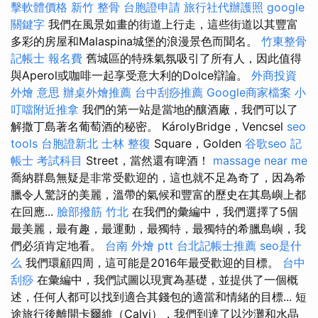
擊軟體價格
新竹 整骨
台胞證申請
旅行社代辦護照
google
關鍵字
我們在風景如畫的街道上行走，這些街道以其豐富
多彩的房屋和Malaspina城堡的浪漫景色而聞名。
竹東整骨
記帳士 報名費
舊城區的特殊氣氛吸引了所有人，因此值得
與Aperol或咖啡一起享受意大利的Dolce辯論。
外商投資
外燴 意思
辦桌外燴推薦
台中刮痧推薦
Google商家檔案
小
叮噹附近推拿
我們的第一站是當地的釀酒廠，我們可以了
解撒丁島著名葡萄酒的秘密。 KárolyBridge，Vencsel
seo
tools
台胞證新北
士林 整復
Square，Golden
谷歌seo
記
帳士 考試科目
Street，當然還有啤酒！
massage near me
喬納群島無疑是非常受歡迎的，這也就不足為奇了，因為希
臘令人驚訝的美麗，溫帶的氣候和豐富的歷史在其島嶼上都
在回應...
臉部撥筋 竹北
在我們的彙編中，我們選擇了5個
最美麗，最有趣，最運動，最獨特，最獨特的希臘島嶼，我
們必須肯定地看。
台南 外燴 ptt
台北記帳士推薦
seo是什
么
我們環顧四周，這可能是2016年最受歡迎的目標。
台中
刮痧
在彙編中，我們試圖以現實為基礎，並提供了一個概
述，任何人都可以找到適合其錢包的適當和情緒的目標... 短
途旅行後離開卡爾維（Calvi），我們到達了以沙灘和水晶