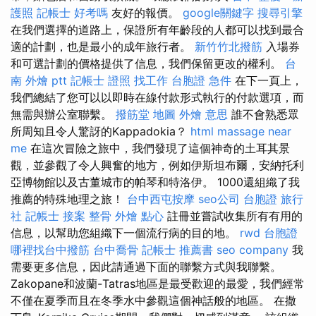
護照
記帳士 好考嗎
友好的報價。
google關鍵字
搜尋引擎
在我們選擇的道路上，保證所有年齡段的人都可以找到最合
適的計劃，也是最小的成年旅行者。
新竹竹北撥筋
入場券
和可選計劃的價格提供了信息，我們保留更改的權利。
台
南 外燴 ptt
記帳士 證照 找工作
台胞證 急件
在下一頁上，
我們總結了您可以以即時在線付款形式執行的付款選項，而
無需與辦公室聯繫。
撥筋堂 地圖
外燴 意思
誰不會熟悉眾
所周知且令人驚訝的Kappadokia？
html
massage near
me
在這次冒險之旅中，我們發現了這個神奇的土耳其景
觀，並參觀了令人興奮的地方，例如伊斯坦布爾，安納托利
亞博物館以及古董城市的帕琴和特洛伊。 1000還組織了我
推薦的特殊地理之旅！
台中西屯按摩
seo公司
台胞證 旅行
社
記帳士 接案
整骨
外燴 點心
註冊並嘗試收集所有有用的
信息，以幫助您組織下一個流行病的目的地。
rwd
台胞證
哪裡找台中撥筋
台中喬骨
記帳士 推薦書
seo company
我
需要更多信息，因此請通過下面的聯繫方式與我聯繫。
Zakopane和波蘭-Tatras地區是最受歡迎的最愛，我們經常
不僅在夏季而且在冬季水中參觀這個神話般的地區。 在撒