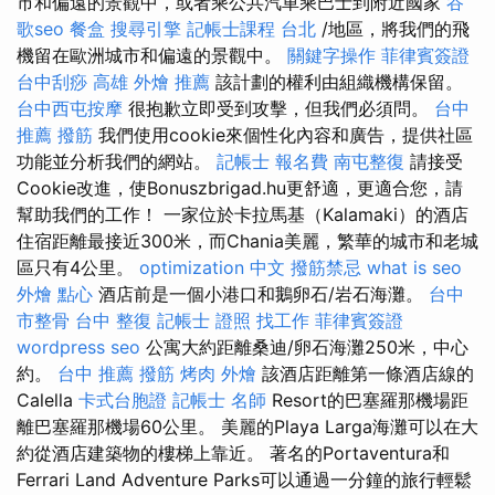
市和偏遠的景觀中，或者乘公共汽車乘巴士到附近國家
谷
歌seo
餐盒
搜尋引擎
記帳士課程 台北
/地區，將我們的飛
機留在歐洲城市和偏遠的景觀中。
關鍵字操作
菲律賓簽證
台中刮痧
高雄 外燴 推薦
該計劃的權利由組織機構保留。
台中西屯按摩
很抱歉立即受到攻擊，但我們必須問。
台中
推薦 撥筋
我們使用cookie來個性化內容和廣告，提供社區
功能並分析我們的網站。
記帳士 報名費
南屯整復
請接受
Cookie改進，使Bonuszbrigad.hu更舒適，更適合您，請
幫助我們的工作！ 一家位於卡拉馬基（Kalamaki）的酒店
住宿距離最接近300米，而Chania美麗，繁華的城市和老城
區只有4公里。
optimization 中文
撥筋禁忌
what is seo
外燴 點心
酒店前是一個小港口和鵝卵石/岩石海灘。
台中
市整骨
台中 整復
記帳士 證照 找工作
菲律賓簽證
wordpress seo
公寓大約距離桑迪/卵石海灘250米，中心
約。
台中 推薦 撥筋
烤肉 外燴
該酒店距離第一條酒店線的
Calella
卡式台胞證
記帳士 名師
Resort的巴塞羅那機場距
離巴塞羅那機場60公里。 美麗的Playa Larga海灘可以在大
約從酒店建築物的樓梯上靠近。 著名的Portaventura和
Ferrari Land Adventure Parks可以通過一分鐘的旅行輕鬆