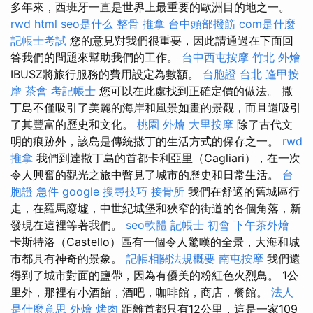
多年來，西班牙一直是世界上最重要的歐洲目的地之一。
rwd
html
seo是什么
整骨 推拿
台中頭部撥筋
com是什麼
記帳士考試
您的意見對我們很重要，因此請通過在下面回
答我們的問題來幫助我們的工作。
台中西屯按摩
竹北 外燴
IBUSZ將旅行服務的費用設定為數額。
台胞證 台北
逢甲按
摩
茶會
考記帳士
您可以在此處找到正確定價的做法。 撒
丁島不僅吸引了美麗的海岸和風景如畫的景觀，而且還吸引
了其豐富的歷史和文化。
桃園 外燴
大里按摩
除了古代文
明的痕跡外，該島是傳統撒丁的生活方式的保存之一。
rwd
推拿
我們到達撒丁島的首都卡利亞里（Cagliari），在一次
令人興奮的觀光之旅中瞥見了城市的歷史和日常生活。
台
胞證 急件
google 搜尋技巧
接骨所
我們在舒適的舊城區行
走，在羅馬廢墟，中世紀城堡和狹窄的街道的各個角落，新
發現在這裡等著我們。
seo軟體
記帳士 初會
下午茶外燴
卡斯特洛（Castello）區有一個令人驚嘆的全景，大海和城
市都具有神奇的景象。
記帳相關法規概要
南屯按摩
我們還
得到了城市對面的鹽帶，因為有優美的粉紅色火烈鳥。 1公
里外，那裡有小酒館，酒吧，咖啡館，商店，餐館。
法人
是什麼意思
外燴 烤肉
距離首都只有12公里，這是一家109