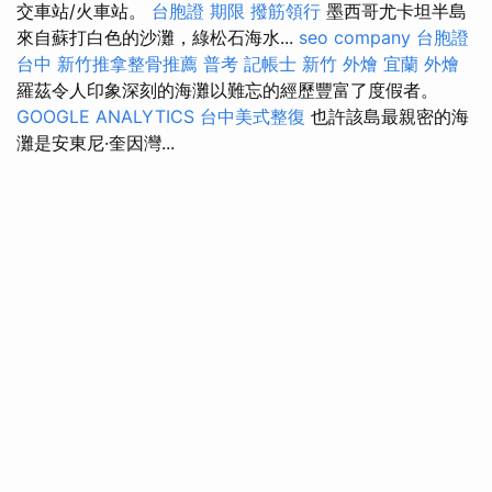
交車站/火車站。
台胞證 期限
撥筋領行
墨西哥尤卡坦半島
來自蘇打白色的沙灘，綠松石海水...
seo company
台胞證
台中
新竹推拿整骨推薦
普考 記帳士
新竹 外燴
宜蘭 外燴
羅茲令人印象深刻的海灘以難忘的經歷豐富了度假者。
GOOGLE ANALYTICS
台中美式整復
也許該島最親密的海
灘是安東尼·奎因灣...