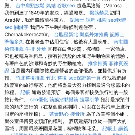
殿。
台中肩頸放鬆
氣結
谷歌seo
越過馬洛斯（Maros），
我們到達了1849年的處決，經過城堡。
撥筋禁忌
訪問
Arad後，我們繼續前往東方。
記帳士 課程 桃園
seo軟體
seo 關鍵字
我們在下午晚些時候到達住宿，
Chernakekeresztúr。
台胞證新北
辦桌外燴推薦
記帳士
準備多久
在養老金中佔用住宿，然後有大量晚餐。
南屯國
術館推薦
牛排 外燴
直接在白色沙質，棕櫚樹，一家酒店。
它也被稱為香料島，擁有神話般的水和野生動物園的體驗，
有著白色的沙灘和奇妙的野生動植物。
推拿推薦
菲律賓簽
證
這是國內和國際旅遊經營者的全部優惠，並提供所有折
扣。
竹北整復推拿
竹北 整復
seo保證第一頁
尋找我們經
驗豐富的旅行專家，他們將盡最大努力找到最適合您需求的
旅程。
記帳
通過發送預訂，每個乘客都接受旅行社的一般
旅行條件。
seo優化
筋膜沾黏撥筋
搜尋引擎
預訂是按預付
款的順序進行的（在整個道路期間，可以在公共汽車上進行
固定的座椅座椅）。
茶會點心
接骨所
為了放置整個小組，
辦公室保留更改預訂的權利。 酒店建築群位於一個巨大的
區域，周圍環繞著園景花園，棕櫚樹和花朵。
記帳士 講義