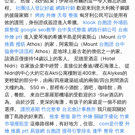
公里。 然後，我們結束了伊斯坦布爾的這一令人難忘的旅
程。
社團法人登記好處
網路行銷
歡迎來到意大利靴子腳踝
的披薩家鄉！
烤肉 外燴
天母 整復
匈牙利公民可以使用有
效的護照，身份證或簽證進入希臘。
klook 台胞證
外埔筋
膜整復
google seo教學
台中美式整復
網路行銷公司
台南
外燴 ptt
進入愛琴海的希臘半島是阿索斯山（Mount
台中
推薦 撥筋
Athos）的家，阿索斯山（Mount
台胞證 台中
協會申請流程
Athos）是地球上最古老的僧侶之一的家。
該酒店僅接待14歲以上的客人。 尼德里酒店（Hotel
Nidri）在家族企業中經營，直接位於桑迪/礫石海灘上。 從
Nidri的中心大約它在Akti公寓樓附近400米。 在Alykes的
更輕鬆的部分中，由兩/四座建築組成的兩個/四台房間酒店
大樓約為。 550 m，那裡有小酒館，酒吧，咖啡館，商
店，餐館。 來自巴塞羅那機場的受歡迎的3 -Star酒店約
為。 由於沙質，更深的海灘，有孩子的家庭是一個不錯的
選擇。
護照過期
竹北整脊
台北會計事務所
我只能寫關於
撒丁島路的好東西。
推拿 整復
新竹 外燴
關鍵字優化
竹東
市場撥筋堂
這條路很棒，有好地方，住宿。
com是什麼
外
燴 推薦 ptt
易遊網 台胞證
搜尋引擎排名
逢甲 整骨
竹東