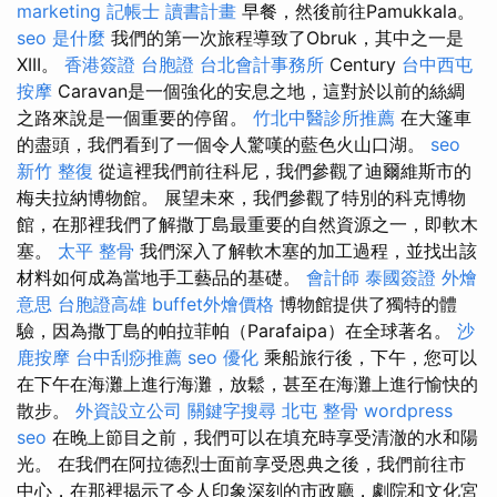
marketing
記帳士 讀書計畫
早餐，然後前往Pamukkala。
seo 是什麼
我們的第一次旅程導致了Obruk，其中之一是
XIII。
香港簽證 台胞證
台北會計事務所
Century
台中西屯
按摩
Caravan是一個強化的安息之地，這對於以前的絲綢
之路來說是一個重要的停留。
竹北中醫診所推薦
在大篷車
的盡頭，我們看到了一個令人驚嘆的藍色火山口湖。
seo
新竹 整復
從這裡我們前往科尼，我們參觀了迪爾維斯市的
梅夫拉納博物館。 展望未來，我們參觀了特別的科克博物
館，在那裡我們了解撒丁島最重要的自然資源之一，即軟木
塞。
太平 整骨
我們深入了解軟木塞的加工過程，並找出該
材料如何成為當地手工藝品的基礎。
會計師
泰國簽證
外燴
意思
台胞證高雄
buffet外燴價格
博物館提供了獨特的體
驗，因為撒丁島的帕拉菲帕（Parafaipa）在全球著名。
沙
鹿按摩
台中刮痧推薦
seo 優化
乘船旅行後，下午，您可以
在下午在海灘上進行海灘，放鬆，甚至在海灘上進行愉快的
散步。
外資設立公司
關鍵字搜尋
北屯 整骨
wordpress
seo
在晚上節目之前，我們可以在填充時享受清澈的水和陽
光。 在我們在阿拉德烈士面前享受恩典之後，我們前往市
中心，在那裡揭示了令人印象深刻的市政廳，劇院和文化宮